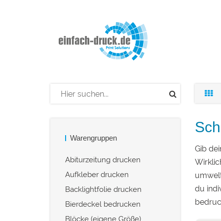
Sch
Warengruppen
Gib dei
Abiturzeitung drucken
Wirklic
Aufkleber drucken
umweltf
du indi
Backlightfolie drucken
bedruck
Bierdeckel bedrucken
Blöcke (eigene Größe)