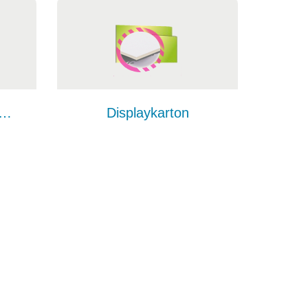
ton mit Wabenstruktur
Displaykarton