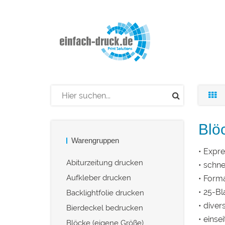
Blö
Warengruppen
• Expr
Abiturzeitung drucken
• schne
Aufkleber drucken
• Forma
• 25-Bl
Backlightfolie drucken
• dive
Bierdeckel bedrucken
• einse
Blöcke (eigene Größe)