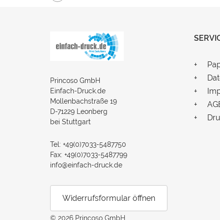
SERVI
Pap
Dat
Princoso GmbH
Im
Einfach-Druck.de
Mollenbachstraße 19
AG
D-71229 Leonberg
Dru
bei Stuttgart
Tel: +49(0)7033-5487750
Fax: +49(0)7033-5487799
info@einfach-druck.de
Widerrufsformular öffnen
© 2026 Princoso GmbH