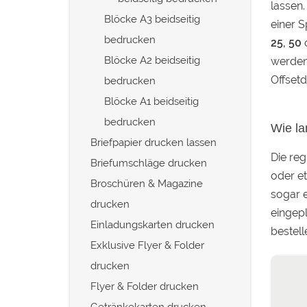
lassen.
Blöcke A3 beidseitig
einer S
bedrucken
25, 50
Blöcke A2 beidseitig
werden
Offsetd
bedrucken
Blöcke A1 beidseitig
bedrucken
Wie la
Briefpapier drucken lassen
Die reg
Briefumschläge drucken
oder et
Broschüren & Magazine
sogar 
drucken
eingepl
Einladungskarten drucken
bestell
Exklusive Flyer & Folder
drucken
Flyer & Folder drucken
Getränkekarten drucken